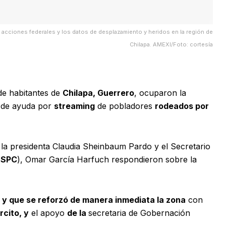
s acciones federales y los datos de desplazamiento y heridos en la región de
Chilapa. AMEXI/Foto: cortesía
e habitantes de
Chilapa, Guerrero
, ocuparon la
ud de ayuda por
streaming
de pobladores
rodeados por
o
la presidenta Claudia Sheinbaum Pardo y el Secretario
SSPC
), Omar García Harfuch respondieron sobre la
r y que se reforzó de manera inmediata la zona
con
rcito, y
el apoyo
de la
secretaria de Gobernación