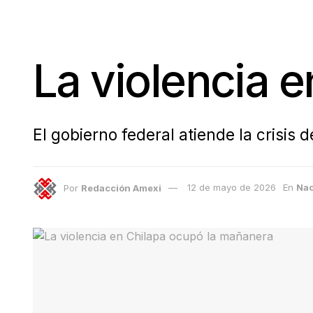
La violencia 
El gobierno federal atiende la crisis
Por
Redacción Amexi
12 de mayo de 2026
En
Nac