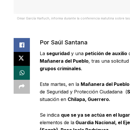
Omar García Harfuch, informa durante la conferencia matutina sobre la
Por Saúl Santana
La
seguridad
y una
petición de auxilio
d
Mañanera del Pueblo
, tras una solicit
grupos criminales
.
Este martes, en la
Mañanera del Puebl
de Seguridad y Protección Ciudadana (
situación en
Chilapa, Guerrero.
Se indica
que se ya se actúa en el luga
elementos de la
Guardia Nacional, el Eje