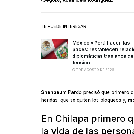
(Segob), Rosa Icela Rodríguez.
TE PUEDE INTERESAR
México y Perú hacen las
paces: restablecen relac
diplomáticas tras años de
tensión
7 DE AGOSTO DE 2026
Shenbaum
Pardo precisó que primero q
heridas, que se quiten los bloqueos y,
me
En Chilapa primero 
la vida de las person