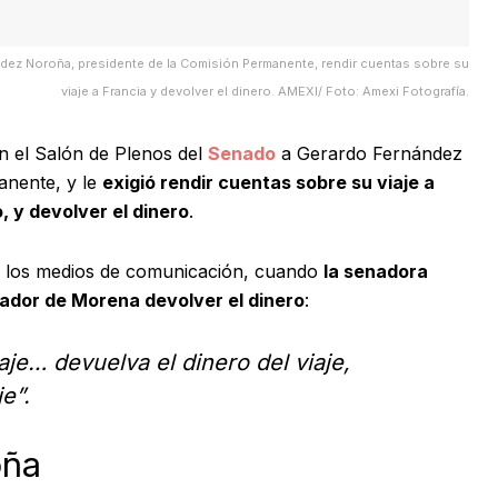
ández Noroña, presidente de la Comisión Permanente, rendir cuentas sobre su
viaje a Francia y devolver el dinero. AMEXI/ Foto: Amexi Fotografía.
en el Salón de Plenos del
Senado
a Gerardo Fernández
anente, y le
exigió rendir cuentas sobre su viaje a
 y devolver el dinero
.
 los medios de comunicación, cuando
la senadora
nador de Morena devolver el dinero
:
aje… devuelva el dinero del viaje,
e”.
oña