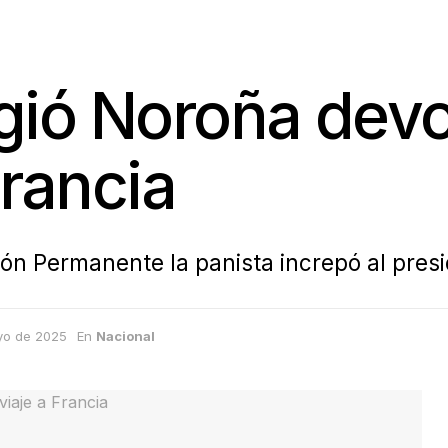
xigió Noroña devo
Francia
sión Permanente la panista increpó al pre
yo de 2025
En
Nacional