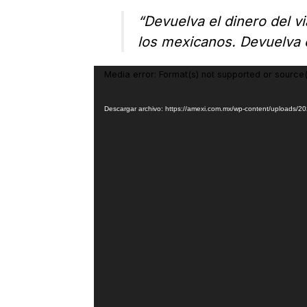
“Devuelva el dinero del vi
los mexicanos. Devuelva e
Reproductor
Media error: Format(s) not supported or source(
de
vídeo
Descargar archivo: https://amexi.com.mx/wp-content/uploads