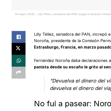
14-mayo-2025.- Lilly Téllez, senadora del PAN, exigió a Gerardo Fern
Lilly Téllez, senadora del PAN, increpó 
Noroña, presidente de la Comisión Perm
Estrasburgo, Francia, en marzo pasado,
Fernández Noroña daba declaraciones a
panista desde su escaño le grito al se
“Devuelva el dinero del vi
devuelva el dinero del viaj
No fui a pasear: Nor