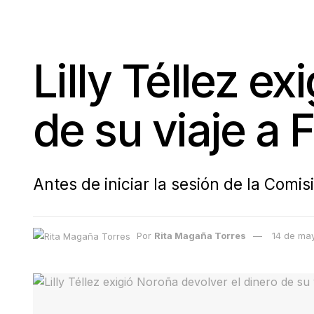
Lilly Téllez e
de su viaje a 
Antes de iniciar la sesión de la Comi
Por
Rita Magaña Torres
14 de ma