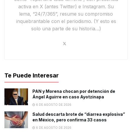
activa en
X
(antes Twitter) e
Instagram
. Su
lema,
“24/7/365”
, resume su compromiso
inquebrantable con el periodismo.
(Y esto es
solo una parte de su historia…)
Te Puede Interesar
PAN y Morena chocan por detención de
Ángel Aguirre en caso Ayotzinapa
6 DE AGOSTO DE 2026
Salud descarta brote de “diarrea explosiva”
en México, pero confirma 33 casos
6 DE AGOSTO DE 2026