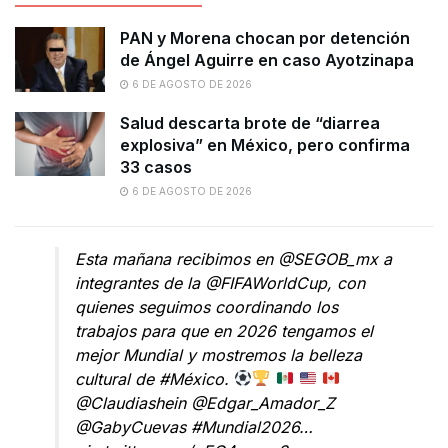
PAN y Morena chocan por detención
de Ángel Aguirre en caso Ayotzinapa
6 DE AGOSTO DE 2026
Salud descarta brote de “diarrea
explosiva” en México, pero confirma
33 casos
6 DE AGOSTO DE 2026
Esta mañana recibimos en
@SEGOB_mx
a
integrantes de la
@FIFAWorldCup
, con
quienes seguimos coordinando los
trabajos para que en 2026 tengamos el
mejor Mundial y mostremos la belleza
cultural de
#México
.
@Claudiashein
@Edgar_Amador_Z
@GabyCuevas
#Mundial2026
…