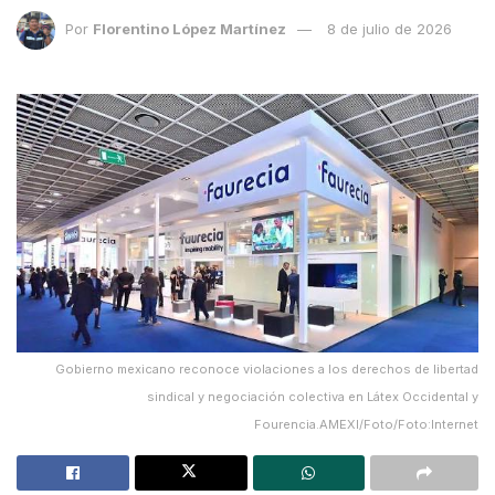
Por
Florentino López Martínez
8 de julio de 2026
Gobierno mexicano reconoce violaciones a los derechos de libertad
sindical y negociación colectiva en Látex Occidental y
Fourencia.AMEXI/Foto/Foto:Internet