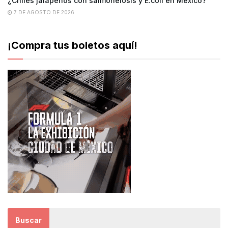
¿Chiles jalapeños con salmonelosis y E.coli en México?
7 DE AGOSTO DE 2026
¡Compra tus boletos aquí!
Buscar