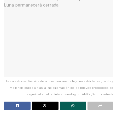
La majestuosa Pirámide de la Luna permanece bajo un estricto resguardo y
vigilancia especial tras la implementación de los nuevos protocolos de
seguridad en el recinto arqueológico. AMEXI/Foto: cortesía