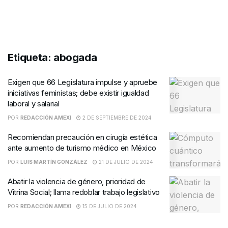
Etiqueta:
abogada
Exigen que 66 Legislatura impulse y apruebe
iniciativas feministas; debe existir igualdad
laboral y salarial
POR
REDACCIÓN AMEXI
2 DE SEPTIEMBRE DE 2024
Recomiendan precaución en cirugía estética
ante aumento de turismo médico en México
POR
LUIS MARTÍN GONZÁLEZ
21 DE JULIO DE 2024
Abatir la violencia de género, prioridad de
Vitrina Social; llama redoblar trabajo legislativo
POR
REDACCIÓN AMEXI
15 DE JULIO DE 2024