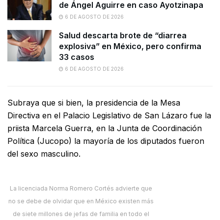
de Ángel Aguirre en caso Ayotzinapa
6 DE AGOSTO DE 2026
Salud descarta brote de “diarrea
explosiva” en México, pero confirma
33 casos
6 DE AGOSTO DE 2026
Subraya que si bien, la presidencia de la Mesa
Directiva en el Palacio Legislativo de San Lázaro fue la
priista Marcela Guerra, en la Junta de Coordinación
Política (Jucopo) la mayoría de los diputados fueron
del sexo masculino.
La licenciada Norma Romero Cortés advierte que
no se debe de olvidar que en México existen más
de siete millones de jefas de familia en todo el