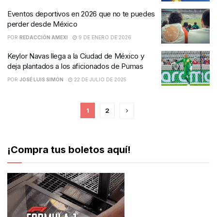
Eventos deportivos en 2026 que no te puedes
perder desde México
POR
REDACCIÓN AMEXI
9 DE ENERO DE 2026
Keylor Navas llega a la Ciudad de México y
deja plantados a los aficionados de Pumas
POR
JOSÉ LUIS SIMÓN
22 DE JULIO DE 2025
1
2
¡Compra tus boletos aquí!