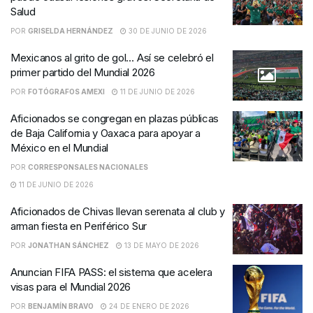
Salud
POR
GRISELDA HERNÁNDEZ
30 DE JUNIO DE 2026
Mexicanos al grito de gol… Así se celebró el
primer partido del Mundial 2026
POR
FOTÓGRAFOS AMEXI
11 DE JUNIO DE 2026
Aficionados se congregan en plazas públicas
de Baja California y Oaxaca para apoyar a
México en el Mundial
POR
CORRESPONSALES NACIONALES
11 DE JUNIO DE 2026
Aficionados de Chivas llevan serenata al club y
arman fiesta en Periférico Sur
POR
JONATHAN SÁNCHEZ
13 DE MAYO DE 2026
Anuncian FIFA PASS: el sistema que acelera
visas para el Mundial 2026
POR
BENJAMÍN BRAVO
24 DE ENERO DE 2026