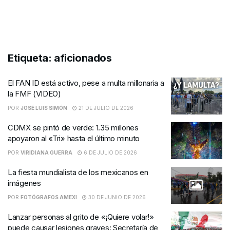
Etiqueta:
aficionados
El FAN ID está activo, pese a multa millonaria a
la FMF (VIDEO)
POR
JOSÉ LUIS SIMÓN
21 DE JULIO DE 2026
CDMX se pintó de verde: 1.35 millones
apoyaron al «Tri» hasta el último minuto
POR
VIRIDIANA GUERRA
6 DE JULIO DE 2026
La fiesta mundialista de los mexicanos en
imágenes
POR
FOTÓGRAFOS AMEXI
30 DE JUNIO DE 2026
Lanzar personas al grito de «¡Quiere volar!»
puede causar lesiones graves: Secretaría de