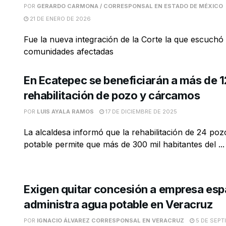
POR
GERARDO CARMONA / CORRESPONSAL EN ESTADO DE MÉXICO
21 DE ENERO DE 2026
Fue la nueva integración de la Corte la que escuchó 
comunidades afectadas
En Ecatepec se beneficiarán a más de 1
rehabilitación de pozo y cárcamos
POR
LUIS AYALA RAMOS
17 DE DICIEMBRE DE 2025
La alcaldesa informó que la rehabilitación de 24 po
potable permite que más de 300 mil habitantes del ...
Exigen quitar concesión a empresa esp
administra agua potable en Veracruz
POR
IGNACIO ÁLVAREZ CORRESPONSAL EN VERACRUZ
5 DE SEPT