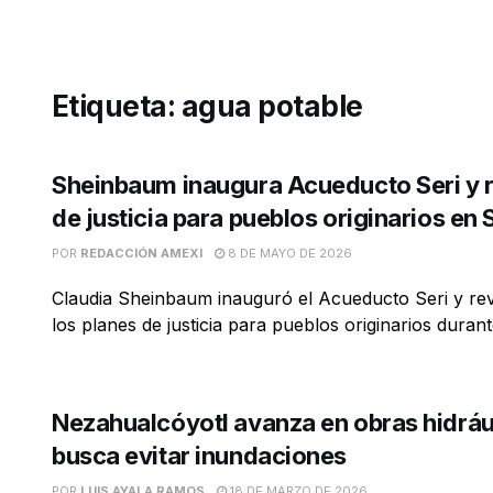
Etiqueta:
agua potable
Sheinbaum inaugura Acueducto Seri y r
de justicia para pueblos originarios en
POR
REDACCIÓN AMEXI
8 DE MAYO DE 2026
Claudia Sheinbaum inauguró el Acueducto Seri y re
los planes de justicia para pueblos originarios durante
Nezahualcóyotl avanza en obras hidráu
busca evitar inundaciones
POR
LUIS AYALA RAMOS
18 DE MARZO DE 2026