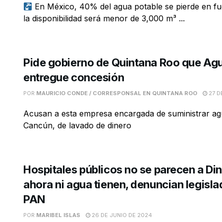
En México, 40% del agua potable se pierde en fu
la disponibilidad será menor de 3,000 m³ ...
Pide gobierno de Quintana Roo que Ag
entregue concesión
POR
MAURICIO CONDE / CORRESPONSAL EN QUINTANA ROO
27 D
Acusan a esta empresa encargada de suministrar ag
Cancún, de lavado de dinero
Hospitales públicos no se parecen a D
ahora ni agua tienen, denuncian legisla
PAN
POR
MARIBEL ISLAS
26 DE JUNIO DE 2024