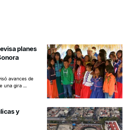
evisa planes
 Sonora
visó avances de
 una gira ...
licas y