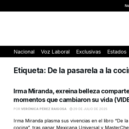
No
Nacional
Voz Laboral
Exclusivas
Estados
Etiqueta:
De la pasarela a la coc
Irma Miranda, exreina belleza compart
momentos que cambiaron su vida (VID
POR
VERÓNICA PÉREZ RAIGOSA
29 DE JULIO DE 2025
Irma Miranda plasma sus vivencias en el libro “De la
cocina”, tras ganar Mexicana Universal y MasterChef 