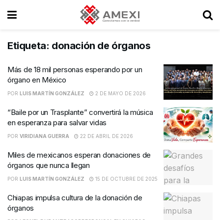
Etiqueta:
donación de órganos
Más de 18 mil personas esperando por un
órgano en México
POR
LUIS MARTÍN GONZÁLEZ
2 DE MAYO DE 2026
“Baile por un Trasplante” convertirá la música
en esperanza para salvar vidas
POR
VIRIDIANA GUERRA
22 DE ABRIL DE 2026
Miles de mexicanos esperan donaciones de
órganos que nunca llegan
POR
LUIS MARTÍN GONZÁLEZ
15 DE OCTUBRE DE 2025
Chiapas impulsa cultura de la donación de
órganos