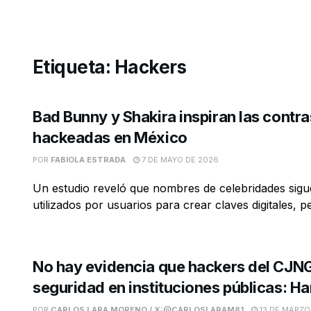
Etiqueta:
Hackers
Bad Bunny y Shakira inspiran las cont
hackeadas en México
POR
FABIOLA ESTRADA
7 DE MAYO DE 2026
Un estudio reveló que nombres de celebridades sigu
utilizados por usuarios para crear claves digitales, pe
No hay evidencia que hackers del CJN
seguridad en instituciones públicas: H
POR
CARLOS LARA MORENO / X:@CARLOSLARAM81
13 DE MARZO