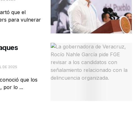
artó que el
ers para vulnerar
taques
L DE 2025
conoció que los
por lo ...