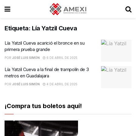
Etiqueta:
Lía Yatzil Cueva
Lía Yatzil Cueva acarició el bronce en su
primera prueba grande
POR
JOSÉ LUIS SIMÓN
6 DE ABRIL DE 2025
Lía Yatzil Cueva a la final de trampolín de 3
metros en Guadalajara
POR
JOSÉ LUIS SIMÓN
4 DE ABRIL DE 2025
¡Compra tus boletos aquí!