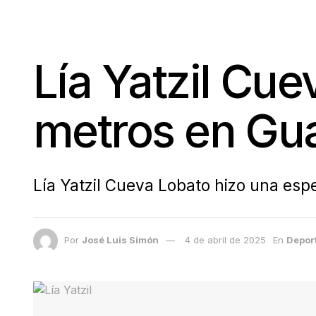
Lía Yatzil Cue
metros en Gua
Lía Yatzil Cueva Lobato hizo una es
Por
José Luis Simón
4 de abril de 2025
En
Depor