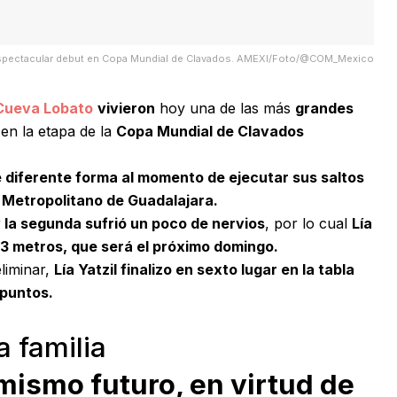
zo espectacular debut en Copa Mundial de Clavados. AMEXI/Foto/@COM_Mexico
 Cueva Lobato
vivieron
hoy una de las más
grandes
r en la etapa de la
Copa Mundial de Clavados
e diferente forma al momento de ejecutar sus saltos
Metropolitano de Guadalajara.
 la segunda sufrió un poco de nervios
, por lo cual
Lía
de 3 metros, que será el próximo domingo.
eliminar,
Lía Yatzil finalizo en sexto lugar en la tabla
 puntos.
a familia
 mismo futuro, en virtud de