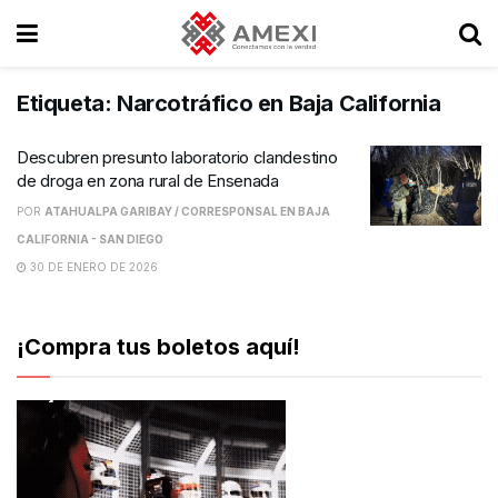
Etiqueta:
Narcotráfico en Baja California
Descubren presunto laboratorio clandestino
de droga en zona rural de Ensenada
POR
ATAHUALPA GARIBAY / CORRESPONSAL EN BAJA
CALIFORNIA - SAN DIEGO
30 DE ENERO DE 2026
¡Compra tus boletos aquí!