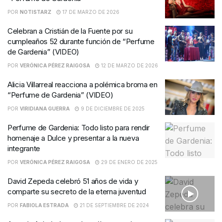
POR
NOTISTARZ
17 DE MARZO DE 2026
Celebran a Cristián de la Fuente por su
cumpleaños 52 durante función de “Perfume
de Gardenia” (VIDEO)
POR
VERÓNICA PÉREZ RAIGOSA
12 DE MARZO DE 2026
Alicia Villarreal reacciona a polémica broma en
“Perfume de Gardenia” (VIDEO)
POR
VIRIDIANA GUERRA
9 DE DICIEMBRE DE 2025
Perfume de Gardenia: Todo listo para rendir
homenaje a Dulce y presentar a la nueva
integrante
POR
VERÓNICA PÉREZ RAIGOSA
29 DE ENERO DE 2025
David Zepeda celebró 51 años de vida y
comparte su secreto de la eterna juventud
POR
FABIOLA ESTRADA
21 DE SEPTIEMBRE DE 2024