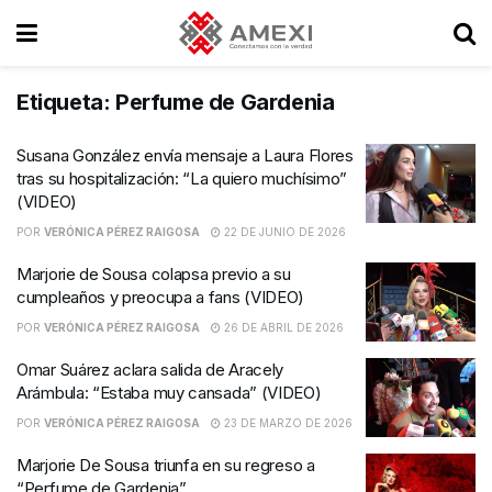
Etiqueta:
Perfume de Gardenia
Susana González envía mensaje a Laura Flores
tras su hospitalización: “La quiero muchísimo”
(VIDEO)
POR
VERÓNICA PÉREZ RAIGOSA
22 DE JUNIO DE 2026
Marjorie de Sousa colapsa previo a su
cumpleaños y preocupa a fans (VIDEO)
POR
VERÓNICA PÉREZ RAIGOSA
26 DE ABRIL DE 2026
Omar Suárez aclara salida de Aracely
Arámbula: “Estaba muy cansada” (VIDEO)
POR
VERÓNICA PÉREZ RAIGOSA
23 DE MARZO DE 2026
Marjorie De Sousa triunfa en su regreso a
“Perfume de Gardenia”