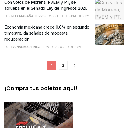
Con votos de Morena, PVEM y PT, se
aprueba en el Senado Ley de Ingresos 2026
POR
RITA MAGAÑA TORRES
29 DE OCTUBRE DE 2025
Economía mexicana crece 0.6% en segundo
trimestre; da señales de modesta
recuperación
POR
IVONNE MARTÍNEZ
22 DE AGOSTO DE 2025
1
2
¡Compra tus boletos aquí!