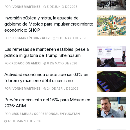
POR
IVONNE MARTÍNEZ
5 DE JUNIO DE 2026
Inversión pública y mixta, la apuesta del
gobierno de México para impulsar crecimiento
económico: SHCP
POR
LUIS MARTÍN GONZÁLEZ
12 DE MAYO DE 2026
Las remesas se mantienen estables, pese a
política migratoria de Trump: Sheinbaum
POR
REDACCIÓN AMEXI
8 DE MAYO DE 2026
Actividad económica crece apenas 0.1% en
febrero y mantiene débil dinamismo
POR
IVONNE MARTÍNEZ
24 DE ABRIL DE 2026
Prevén crecimiento del 1.6% para México en
2026: ABM
POR
JESÚS MEJÍA / CORRESPONSAL EN YUCATÁN
17 DE MARZO DE 2026