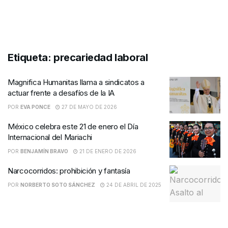
Etiqueta:
precariedad laboral
Magnifica Humanitas llama a sindicatos a
actuar frente a desafíos de la IA
POR
EVA PONCE
27 DE MAYO DE 2026
México celebra este 21 de enero el Día
Internacional del Mariachi
POR
BENJAMÍN BRAVO
21 DE ENERO DE 2026
Narcocorridos: prohibición y fantasía
POR
NORBERTO SOTO SÁNCHEZ
24 DE ABRIL DE 2025