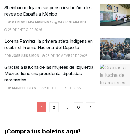
Sheinbaum deja en suspenso invitación a los
reyes de España a México
POR
CARLOS LARA MORENO / X:@CARLOSLARAM81
23 DE ENERO DE 2026
Lorena Ramírez, la primera atleta Indígena en
recibir el Premio Nacional del Deporte
POR
JOSÉ LUIS SIMÓN
28 DE NOVIEMBRE DE 2025
Gracias a la lucha de las mujeres de izquierda,
México tiene una presidenta: diputadas
morenistas
POR
MARIBEL ISLAS
22 DE OCTUBRE DE 2025
1
2
…
6
¡Compra tus boletos aquí!