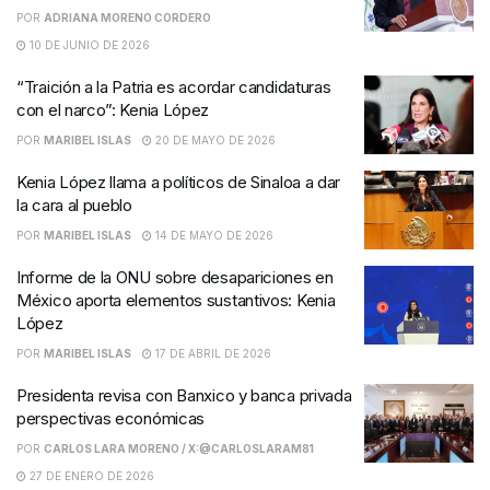
POR
ADRIANA MORENO CORDERO
10 DE JUNIO DE 2026
“Traición a la Patria es acordar candidaturas
con el narco”: Kenia López
POR
MARIBEL ISLAS
20 DE MAYO DE 2026
Kenia López llama a políticos de Sinaloa a dar
la cara al pueblo
POR
MARIBEL ISLAS
14 DE MAYO DE 2026
Informe de la ONU sobre desapariciones en
México aporta elementos sustantivos: Kenia
López
POR
MARIBEL ISLAS
17 DE ABRIL DE 2026
Presidenta revisa con Banxico y banca privada
perspectivas económicas
POR
CARLOS LARA MORENO / X:@CARLOSLARAM81
27 DE ENERO DE 2026