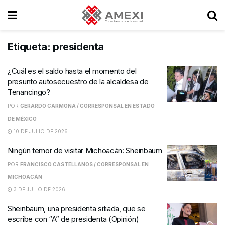
Etiqueta:
presidenta
¿Cuál es el saldo hasta el momento del
presunto autosecuestro de la alcaldesa de
Tenancingo?
POR
GERARDO CARMONA / CORRESPONSAL EN ESTADO
DE MÉXICO
10 DE JULIO DE 2026
Ningún temor de visitar Michoacán: Sheinbaum
POR
FRANCISCO CASTELLANOS / CORRESPONSAL EN
MICHOACÁN
3 DE JULIO DE 2026
Sheinbaum, una presidenta sitiada, que se
escribe con “A” de presidenta (Opinión)