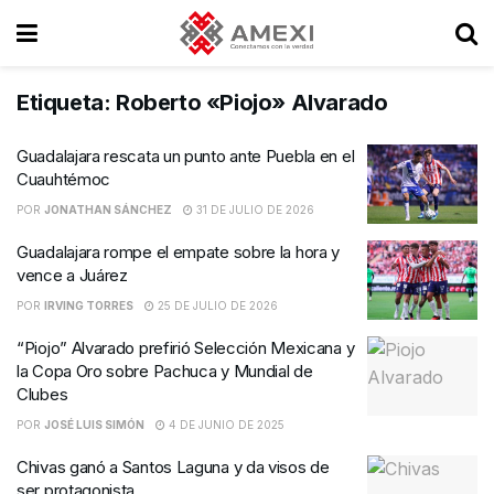
Etiqueta:
Roberto «Piojo» Alvarado
Guadalajara rescata un punto ante Puebla en el
Cuauhtémoc
POR
JONATHAN SÁNCHEZ
31 DE JULIO DE 2026
Guadalajara rompe el empate sobre la hora y
vence a Juárez
POR
IRVING TORRES
25 DE JULIO DE 2026
“Piojo” Alvarado prefirió Selección Mexicana y
la Copa Oro sobre Pachuca y Mundial de
Clubes
POR
JOSÉ LUIS SIMÓN
4 DE JUNIO DE 2025
Chivas ganó a Santos Laguna y da visos de
ser protagonista