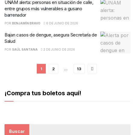
UNAM alerta: personas en situación de calle,
entre grupos más vulnerables a gusano
barrenador
POR
BENJAMÍN BRAVO
6 DE JUNIO DE 2026
Bajan casos de dengue, asegura Secretaría de
Salud
POR
SAÚL SANTANA
2 DE JUNIO DE 2026
1
2
…
13
¡Compra tus boletos aquí!
Buscar