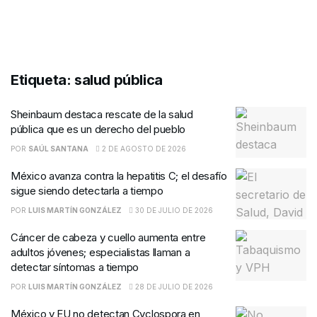
Etiqueta:
salud pública
Sheinbaum destaca rescate de la salud
pública que es un derecho del pueblo
POR
SAÚL SANTANA
2 DE AGOSTO DE 2026
México avanza contra la hepatitis C; el desafío
sigue siendo detectarla a tiempo
POR
LUIS MARTÍN GONZÁLEZ
30 DE JULIO DE 2026
Cáncer de cabeza y cuello aumenta entre
adultos jóvenes; especialistas llaman a
detectar síntomas a tiempo
POR
LUIS MARTÍN GONZÁLEZ
28 DE JULIO DE 2026
México y EU no detectan Cyclospora en