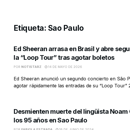
Etiqueta:
Sao Paulo
Ed Sheeran arrasa en Brasil y abre seg
la “Loop Tour” tras agotar boletos
POR
NOTISTARZ
14 DE MAYO DE 2026
Ed Sheeran anunció un segundo concierto en São P
agotar rápidamente las entradas de su “Loop Tour” 2
Desmienten muerte del lingüista Noam
los 95 años en Sao Paulo
POR
FABIOLA ESTRADA
18 DE JUNIO DE 2024