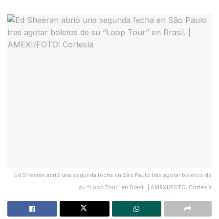
Ed Sheeran abrió una segunda fecha en São Paulo tras agotar boletos de
su “Loop Tour” en Brasil. | AMEXI/FOTO: Cortesía