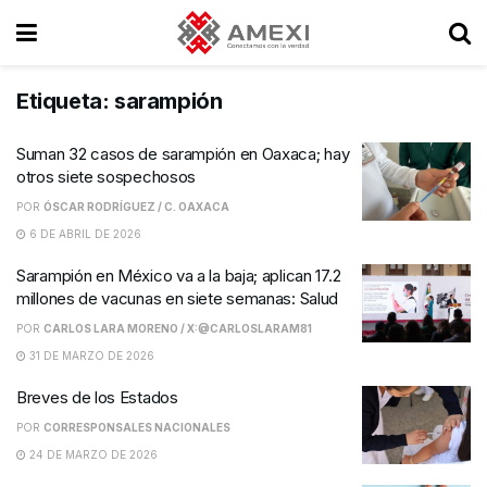
Etiqueta:
sarampión
Suman 32 casos de sarampión en Oaxaca; hay
otros siete sospechosos
POR
ÓSCAR RODRÍGUEZ / C. OAXACA
6 DE ABRIL DE 2026
Sarampión en México va a la baja; aplican 17.2
millones de vacunas en siete semanas: Salud
POR
CARLOS LARA MORENO / X:@CARLOSLARAM81
31 DE MARZO DE 2026
Breves de los Estados
POR
CORRESPONSALES NACIONALES
24 DE MARZO DE 2026