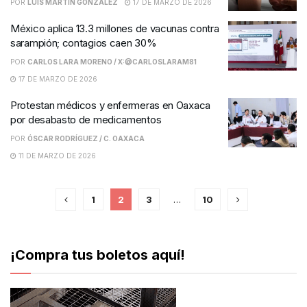
POR
LUIS MARTÍN GONZÁLEZ
17 DE MARZO DE 2026
México aplica 13.3 millones de vacunas contra
sarampión; contagios caen 30%
POR
CARLOS LARA MORENO / X:@CARLOSLARAM81
17 DE MARZO DE 2026
Protestan médicos y enfermeras en Oaxaca
por desabasto de medicamentos
POR
ÓSCAR RODRÍGUEZ / C. OAXACA
11 DE MARZO DE 2026
1
2
3
…
10
¡Compra tus boletos aquí!