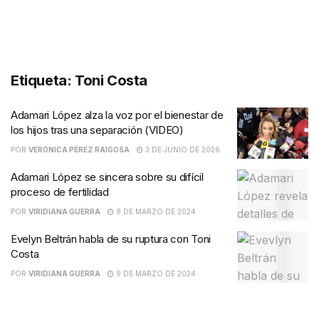
Etiqueta:
Toni Costa
Adamari López alza la voz por el bienestar de
los hijos tras una separación (VIDEO)
POR
VERÓNICA PÉREZ RAIGOSA
3 DE JUNIO DE 2026
Adamari López se sincera sobre su difícil
proceso de fertilidad
POR
VIRIDIANA GUERRA
9 DE MARZO DE 2024
Evelyn Beltrán habla de su ruptura con Toni
Costa
POR
VIRIDIANA GUERRA
9 DE MARZO DE 2024