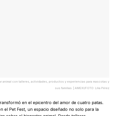
r animal con talleres, actividades, productos y experiencias para mascotas y
sus familias. | AMEXI/FOTO: Lilia Pérez
ransformó en el epicentro del amor de cuatro patas.
en el Pet Fest, un espacio diseñado no solo para la
ias sobre el bienestar animal. Desde talleres