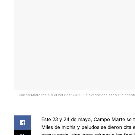
Campo Marte recibió el Pet Fest 2026, un evento dedicado al bienesta
Este 23 y 24 de mayo, Campo Marte se t
Miles de michis y peludos se dieron cita 
convivencia, sino para educar a las famil