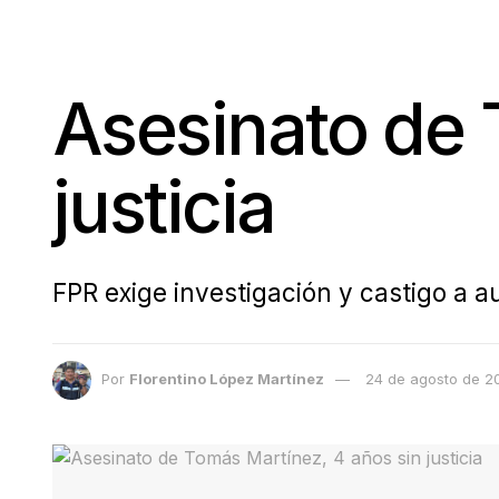
Asesinato de 
justicia
FPR exige investigación y castigo a a
Por
Florentino López Martínez
24 de agosto de 2