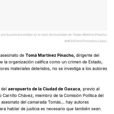
 por la justicia a medias en el caso de asesinato de Tomás Martínez Pinacho.
AMEXI/Foto/Florentino López.
 asesinato de
Tomá Martínez Pinacho,
dirigente del
e la organización califica como un crimen de Estado,
ores materiales detenidos, no se investiga a los autores
 del
aeropuerto de la Ciudad de Oaxaca
, previo al
o Carrillo Chávez, miembro de la Comisión Política del
l asesinato del camarada Tomás… hay autores
para hablar de justicia es necesario que también sean