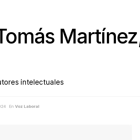
Tomás Martínez,
utores intelectuales
024
En
Voz Laboral