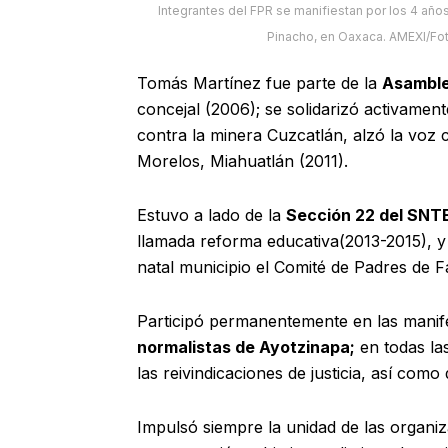
Integrantes del FPR se manifiestan por los 4 añ
Pinacho, en Oaxaca. AMEXI/Fot
Tomás Martínez fue parte de la
Asamble
concejal (2006); se solidarizó activame
contra la minera Cuzcatlán, alzó la voz 
Morelos, Miahuatlán (2011).
Estuvo a lado de la
Sección 22 del SNT
llamada reforma educativa(2013-2015), y 
natal municipio el Comité de Padres de F
Participó permanentemente en las manife
normalistas de Ayotzinapa;
en todas la
las reivindicaciones de justicia, así como
Impulsó siempre la unidad de las organiz