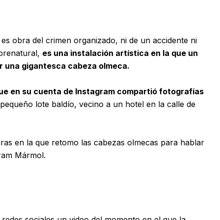
es obra del crimen organizado, ni de un accidente ni
brenatural,
es una instalación artística en la que un
or una gigantesca cabeza olmeca.
 que en su cuenta de Instagram compartió fotografías
equeño lote baldío, vecino a un hotel en la calle de
turas en la que retomo las cabezas olmecas para hablar
gram Mármol.
s redes sociales un video del momento en el que la