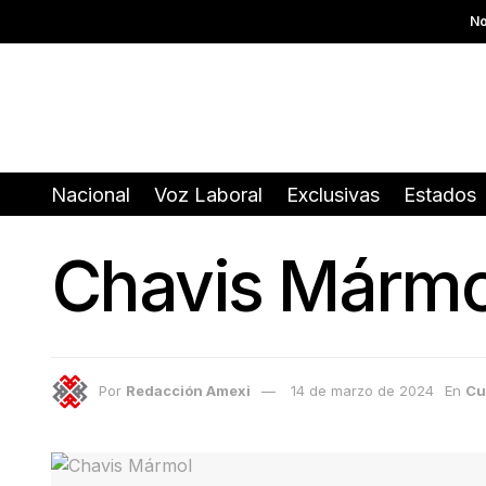
No
Nacional
Voz Laboral
Exclusivas
Estados
Chavis Mármol
Por
Redacción Amexi
14 de marzo de 2024
En
Cu