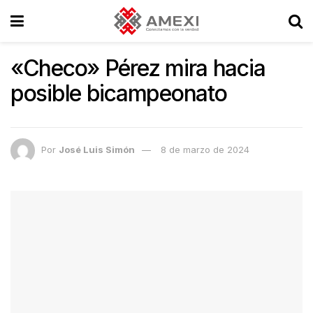
«Checo» Pérez mira hacia
posible bicampeonato
Por
José Luis Simón
8 de marzo de 2024