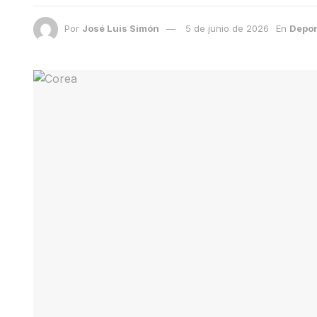
Por
José Luis Simón
5 de junio de 2026
En
Depor