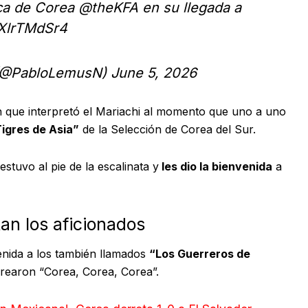
ica de Corea
@theKFA
en su llegada a
NXlrTMdSr4
 (@PabloLemusN)
June 5, 2026
ón que interpretó el Mariachi al momento que uno a uno
igres de Asia”
de la Selección de Corea del Sur.
estuvo al pie de la escalinata y
les dio la bienvenida
a
tan los aficionados
venida a los también llamados
“Los Guerreros de
earon “Corea, Corea, Corea”.