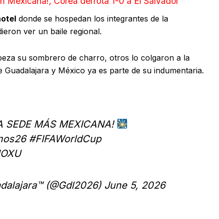
n Mexicana!, Corea derrota 1-0 a El Salvador
hotel
donde se hospedan los integrantes de la
eron ver un baile regional.
eza su sombrero de charro, otros lo colgaron a la
e Guadalajara y México ya es parte de su indumentaria.
A SEDE MÁS MEXICANA!
mos26
#FIFAWorldCup
MOXU
dalajara™ (@Gdl2026)
June 5, 2026