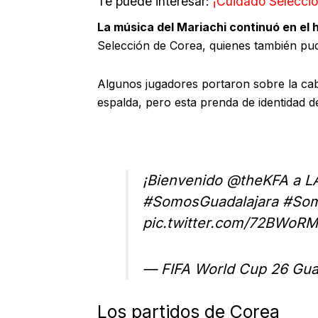
Te puede interesar:
¡Cuidado Selecció
La música del Mariachi continuó en el 
Selección de Corea, quienes también pudi
Algunos jugadores portaron sobre la cab
espalda, pero esta prenda de identidad d
¡Bienvenido
@theKFA
a L
#SomosGuadalajara
#So
pic.twitter.com/72BWoR
— FIFA World Cup 26 Gua
Los partidos de Corea