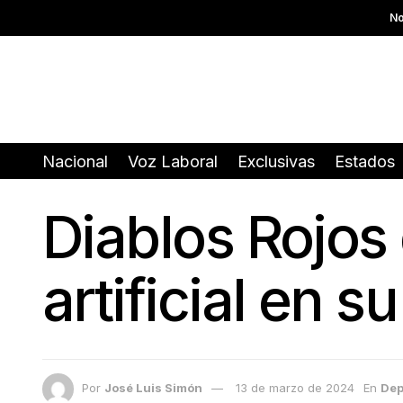
No
Nacional
Voz Laboral
Exclusivas
Estados
Diablos Rojos
artificial en s
Por
José Luis Simón
13 de marzo de 2024
En
Dep