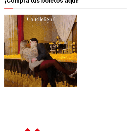
¡Compra tus boletos aquí!