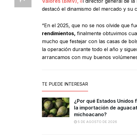
Valores (BMV),
e
l director general de l
destacó el dinamismo del mercado y su c
“En el 2025, que no se nos olvide que fu
rendimientos,
finalmente obtuvimos cuat
mucho que festejar con las casas de bol
la operación durante todo el año y sigue
arrancamos con muy buenos volúmenes d
TE PUEDE INTERESAR
¿Por qué Estados Unidos 
la importación de aguaca
michoacano?
5 DE AGOSTO DE 2026