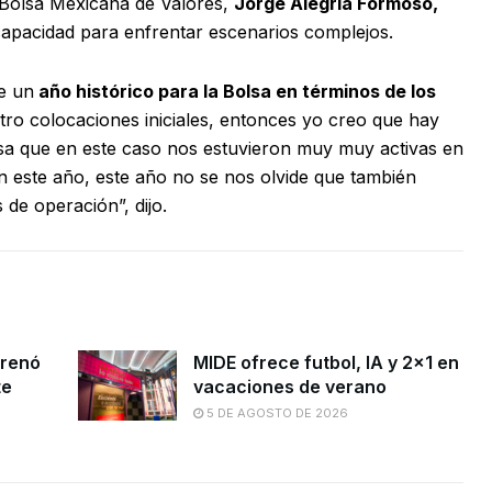
a Bolsa Mexicana de Valores,
Jorge Alegría Formoso,
apacidad para enfrentar escenarios complejos.
e un
año histórico para la Bolsa en términos de los
ro colocaciones iniciales, entonces yo creo que hay
sa que en este caso nos estuvieron muy muy activas en
n este año, este año no se nos olvide que también
e operación”, dijo.
frenó
MIDE ofrece futbol, lA y 2×1 en
te
vacaciones de verano
5 DE AGOSTO DE 2026