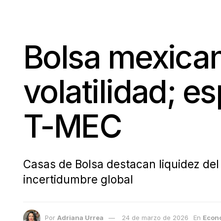
Bolsa mexican
volatilidad; 
T-MEC
Casas de Bolsa destacan liquidez del
incertidumbre global
Por
Adriana Urrea
24 de marzo de 2026
En
Econ