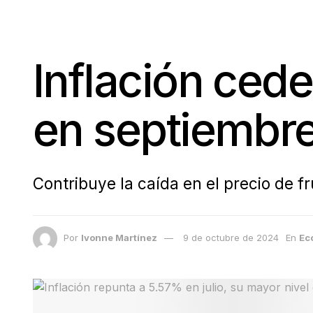
Inflación ced
en septiembr
Contribuye la caída en el precio de f
Por
Ivonne Martínez
9 de octubre de 2024
En
Ec