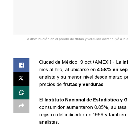
La disminución en el precio de frutas y verduras contribuyó a l
Ciudad de México, 9 oct (AMEXI).- La
in
mes al hilo, al ubicarse en
4.58% en sep
analista y su menor nivel desde marzo p
precios de
frutas y verduras
.
El
Instituto Nacional de Estadística y 
consumidor aumentaron 0.05%, su tasa m
registro del indicador en 1969 y también
analistas.