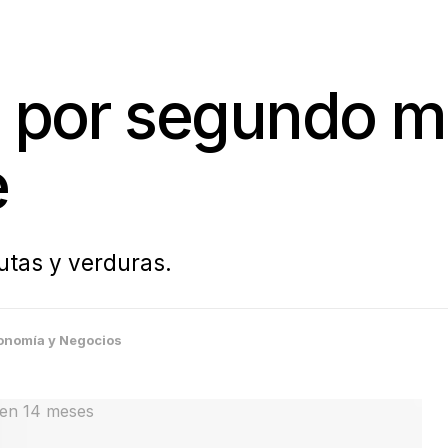
e por segundo m
e
rutas y verduras.
onomía y Negocios