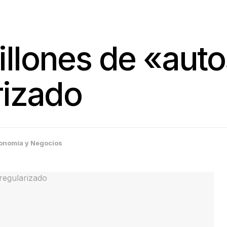
llones de «auto
rizado
onomía y Negocios