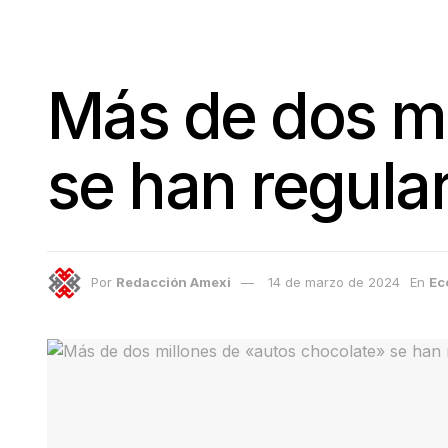
Más de dos mi
se han regula
Por
Redacción Amexi
14 de marzo de 2024
En
Ec