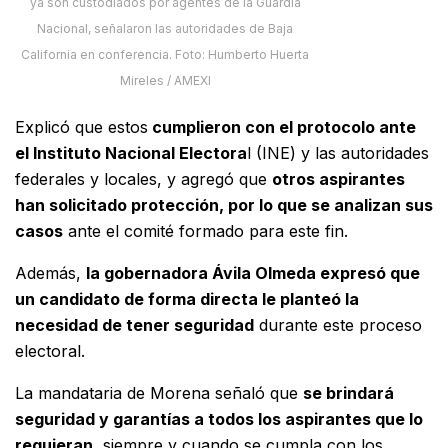
ya son custodiados por agentes de la Guardia
Nacional, señalaron las autoridades de Baja
California en conferencia. Foto: Humberto Huerta
Mireles / AMEXI
Explicó que estos
cumplieron con el protocolo ante
el Instituto Nacional Electora
l (INE) y las autoridades
federales y locales, y agregó que
otros aspirantes
han solicitado protección, por lo que se analizan sus
casos
ante el comité formado para este fin.
Además,
la gobernadora Ávila Olmeda expresó que
un candidato de forma directa le planteó la
necesidad de tener seguridad
durante este proceso
electoral.
La mandataria de Morena señaló que
se brindará
seguridad y garantías a todos los aspirantes que lo
requieran,
siempre y cuando se cumpla con los