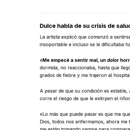
Dulce habla de su crisis de salu
La artista explicó que comenzó a sentirse
insoportable e incluso se le dificultaba h
«
Me empecé a sentir mal, un dolor horr
dormida, no reaccionaba, hasta que lleg
grados de fiebre y me trajeron al hospita
A pesar de que su condición es estable, 
corre el riesgo de que le extirpen el riño
«Lo más que puede pasar es que me qued
Dios, todos nos enfermamos, ahora me to
me están tomando sangre para comparar c