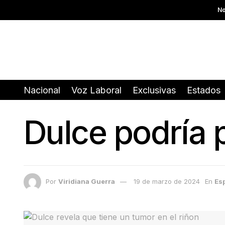
No
Nacional
Voz Laboral
Exclusivas
Estados
Dulce podría 
Por
Viridiana Guerra
19 de marzo de 2024
En
Es