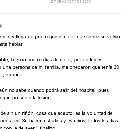
7 DE AGOSTO DE 2026
d
 mal y llegó un punto que el dolor que sentía se volvió
asta hablar.
ible
, fueron cuatro días de dolor, pero además,
ó una persona de mi familia, me checaron que tenía 39
l.”, abundó.
aún no sabe cuándo podrá salir del hospital, pues
n que presenta la lesión.
e sin un riñón, cosa que acepto, es la voluntad de
có a mí. Se hacen estudios y estudios, todos los días
on la de ayer.”, finalizó.