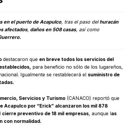
os en el puerto de Acapulco
, tras el paso del
huracán
os afectados
,
daños en 508 casas
, así como
Guerrero.
ro
destacaron que
en breve todos los servicios del
establecidos,
para beneficio no sólo de los lugareños,
rnacional. Igualmente se restablecerá el
suministro de
tadas.
mercio, Servicios y Turismo
(CANACO) reportó que
e Acapulco por “Erick” alcanzaron los mil 878
l
cierre preventivo de 18 mil empresas
, aunque l
as
on con normalidad.