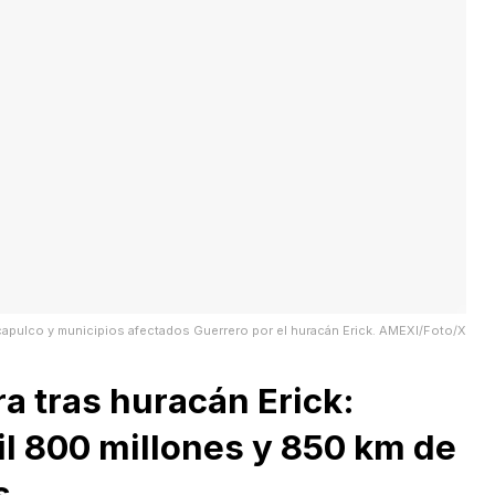
Acapulco y municipios afectados Guerrero por el huracán Erick. AMEXI/Foto/X
a tras huracán Erick:
l 800 millones y 850 km de
s