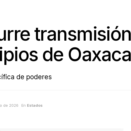
urre transmisió
ipios de Oaxac
cífica de poderes
ro de 2026
En
Estados