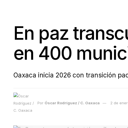
En paz transc
en 400 munic
Oaxaca inicia 2026 con transición pa
Por
Óscar Rodríguez / C. Oaxaca
2 de ene