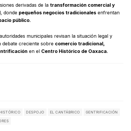
esiones derivadas de la
transformación comercial y
d
, donde
pequeños negocios tradicionales
enfrentan
pacio público
.
utoridades municipales revisan la situación legal y
un debate creciente sobre
comercio tradicional,
ntrificación
en el
Centro Histórico de Oaxaca
.
HISTÓRICO
DESPOJO
EL CANTÁBRICO
GENTRIFICACIÓN
ORES