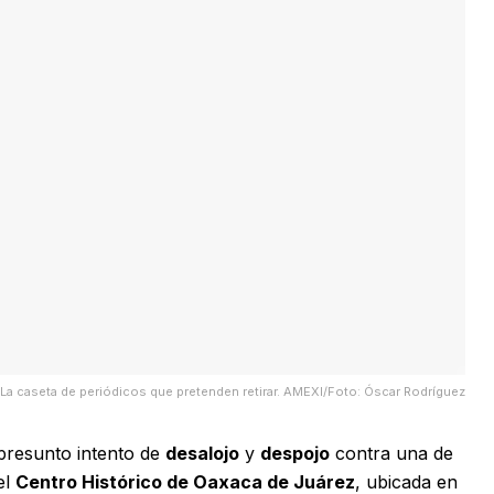
La caseta de periódicos que pretenden retirar. AMEXI/Foto: Óscar Rodríguez
presunto intento de
desalojo
y
despojo
contra una de
el
Centro Histórico de
Oaxaca de Juárez
, ubicada en