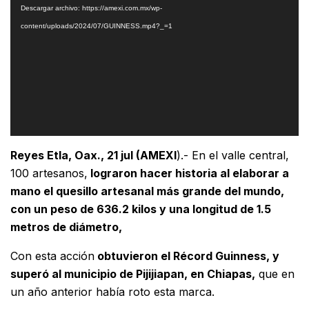
Descargar archivo: https://amexi.com.mx/wp-
vídeo
content/uploads/2024/07/GUINNESS.mp4?_=1
Reyes Etla, Oax., 21 jul (AMEXI
).- En el valle central,
100 artesanos,
lograron hacer historia al elaborar a
mano el quesillo artesanal más grande del mundo,
con un peso de 636.2 kilos y una longitud de 1.5
metros de diámetro,
Con esta acción
obtuvieron el Récord Guinness, y
superó al municipio de Pijijiapan, en Chiapas,
que en
un año anterior había roto esta marca.