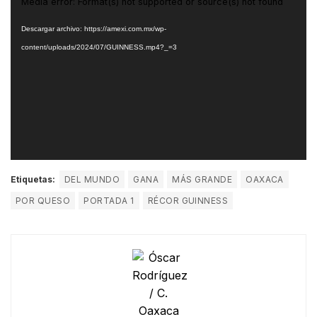
Reproductor
Media error: Format(s) not supported or source(s) not found
de
Descargar archivo: https://amexi.com.mx/wp-
vídeo
content/uploads/2024/07/GUINNESS.mp4?_=3
Etiquetas:
DEL MUNDO
GANA
MÁS GRANDE
OAXACA
POR QUESO
PORTADA 1
RÉCOR GUINNESS