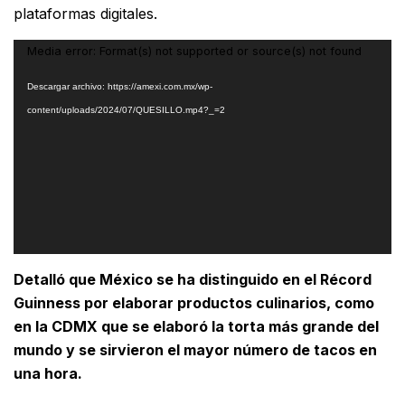
plataformas digitales.
Reproductor
Media error: Format(s) not supported or source(s) not found
de
Descargar archivo: https://amexi.com.mx/wp-
vídeo
content/uploads/2024/07/QUESILLO.mp4?_=2
Detalló que México se ha distinguido en el Récord
Guinness por elaborar productos culinarios, como
en la CDMX que se elaboró la torta más grande del
mundo y se sirvieron el mayor número de tacos en
una hora.