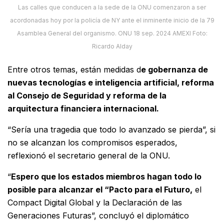
Las calles que conducen a la sede de la ONU comenzaron a ser
acordonadas hoy por la policía de NY ante el inminente inicio de la 79
Asamblea General del organismo. ONU 18 sep. 2024 AMEXI Foto:
Ricardo Alday
Entre otros temas, están medidas d
e gobernanza de
nuevas tecnologías e inteligencia artificial, reforma
al Consejo de Seguridad y reforma de la
arquitectura financiera internacional.
“Sería una tragedia que todo lo avanzado se pierda”, si
no se alcanzan los compromisos esperados,
reflexionó el secretario general de la ONU.
“
Espero que los estados miembros hagan todo lo
posible para alcanzar el “Pacto para el Futuro,
el
Compact Digital Global y la Declaración de las
Generaciones Futuras”, concluyó el diplomático