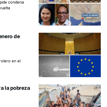
 pide condena
vuelta
 enero de
rolero en el
ra la pobreza