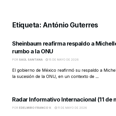
Etiqueta:
António Guterres
Sheinbaum reafirma respaldo a Michell
rumbo a la ONU
POR
SAÚL SANTANA
15 DE MAYO DE 2026
El gobierno de México reafirmó su respaldo a Miche
la sucesión de la ONU, en un contexto de ...
Radar Informativo Internacional (11 de
POR
EDELMIRO FRANCO V.
11 DE MAYO DE 2026