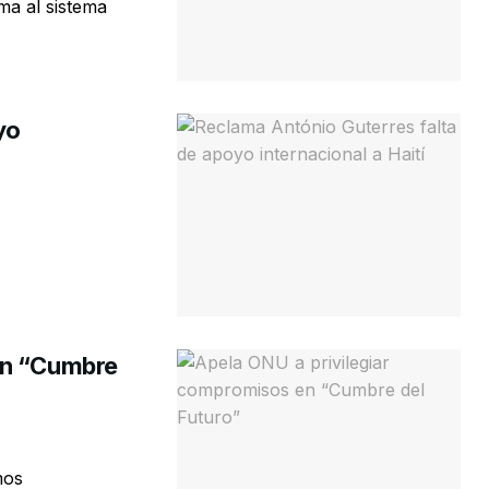
ma al sistema
yo
en “Cumbre
mos