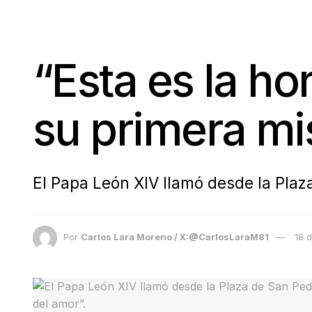
“Esta es la ho
su primera mi
El Papa León XIV llamó desde la Plaza
Por
Carlos Lara Moreno / X:@CarlosLaraM81
18 