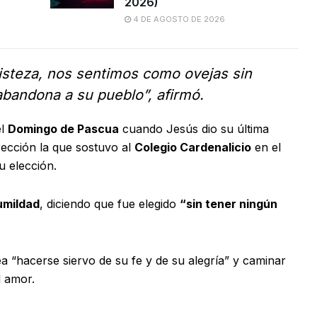
2026)
4 DE AGOSTO DE 2026
steza, nos sentimos como ovejas sin
abandona a su pueblo”, afirmó.
el
Domingo de Pascua
cuando Jesús dio su última
rección la que sostuvo al
Colegio Cardenalicio
en el
u elección.
umildad
, diciendo que fue elegido
“sin tener ningún
“hacerse siervo de su fe y de su alegría” y caminar
l amor.