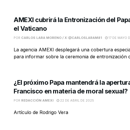
AMEXI cubrirá la Entronización del Pap
el Vaticano
POR
CARLOS LARA MORENO / X:@CARLOSLARAM81
17 DE MAYO 
La agencia AMEXI desplegará una cobertura especial
para informar sobre la ceremonia de entronización d
¿El próximo Papa mantendrá la apertur
Francisco en materia de moral sexual?
POR
REDACCIÓN AMEXI
22 DE ABRIL DE 2025
Artículo de Rodrigo Vera