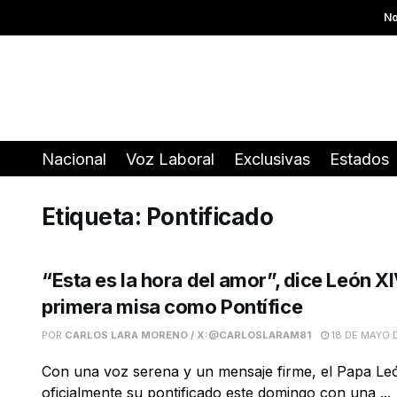
No
Nacional
Voz Laboral
Exclusivas
Estados
Etiqueta:
Pontificado
“Esta es la hora del amor”, dice León X
primera misa como Pontífice
POR
CARLOS LARA MORENO / X:@CARLOSLARAM81
18 DE MAYO 
Con una voz serena y un mensaje firme, el Papa Le
oficialmente su pontificado este domingo con una ...