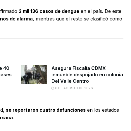
nfirmado
2 mil 136 casos de dengue
en el país. De este
gnos de alarma
, mientras que el resto se clasificó como
e 40
Asegura Fiscalía CDMX
gases
inmueble despojado en colonia
Del Valle Centro
6 DE AGOSTO DE 2026
ad,
se reportaron cuatro defunciones
en los estados
axaca
.