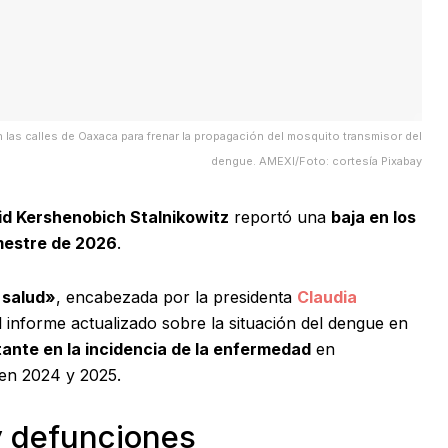
n las calles de Oaxaca para frenar la propagación del mosquito transmisor del
dengue. AMEXI/Foto: cortesía Pixabay
d Kershenobich Stalnikowitz
reportó una
baja en los
mestre de 2026
.
 salud»
, encabezada por la presidenta
Claudia
l informe actualizado sobre la situación del dengue en
ante en la incidencia de la enfermedad
en
 en 2024 y 2025.
 defunciones