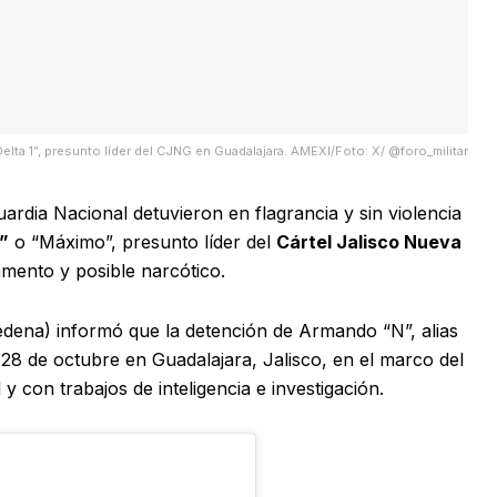
elta 1”, presunto líder del CJNG en Guadalajara. AMEXI/Foto: X/ @foro_militar
ardia Nacional detuvieron en flagrancia y sin violencia
1”
o “Máximo”, presunto líder del
Cártel Jalisco Nueva
ento y posible narcótico.
edena) informó que la detención de Armando “N”, alias
28 de octubre en Guadalajara, Jalisco, en el marco del
y con trabajos de inteligencia e investigación.