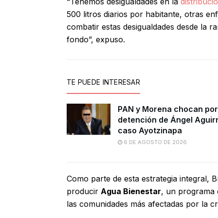
“Tenemos desigualdades en la
distribuci
500 litros diarios por habitante, otras e
combatir estas desigualdades desde la ra
fondo”, expuso.
TE PUEDE INTERESAR
PAN y Morena chocan por
detención de Ángel Aguir
caso Ayotzinapa
6 DE AGOSTO DE 2026
Como parte de esta estrategia integral, 
producir
Agua Bienestar
, un programa 
las comunidades más afectadas por la cris