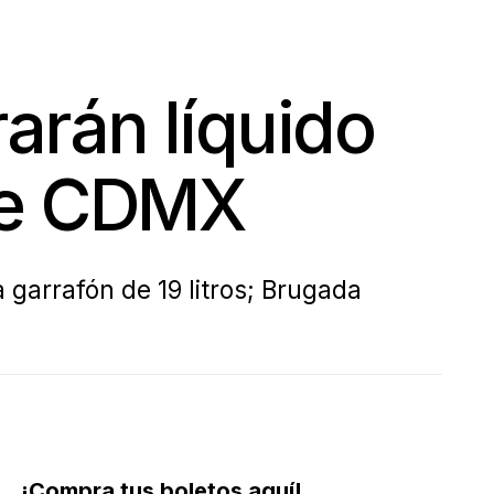
arán líquido
 de CDMX
garrafón de 19 litros; Brugada
¡Compra tus boletos aquí!