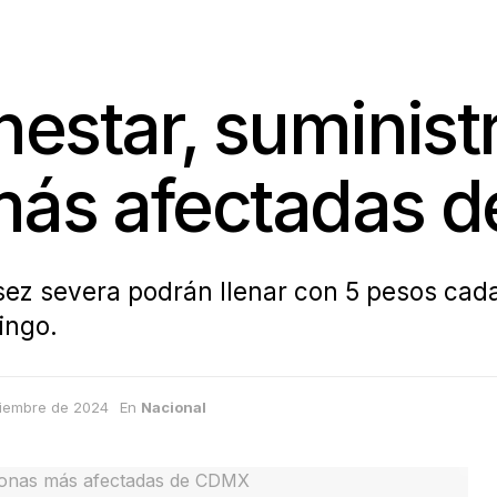
estar, suministr
 más afectadas
ez severa podrán llenar con 5 pesos cada 
ingo.
ciembre de 2024
En
Nacional