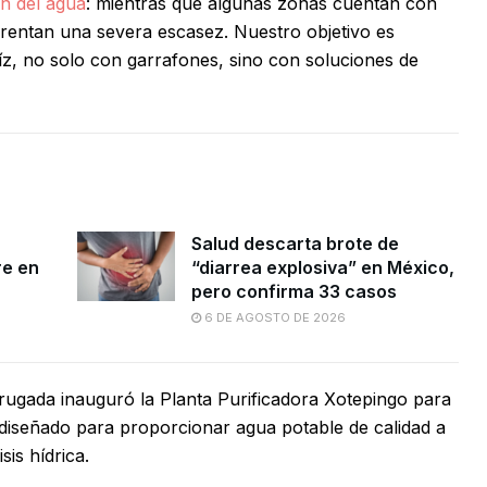
ón del agua
: mientras que algunas zonas cuentan con
nfrentan una severa escasez. Nuestro objetivo es
íz, no solo con garrafones, sino con soluciones de
Salud descarta brote de
re en
“diarrea explosiva” en México,
pero confirma 33 casos
6 DE AGOSTO DE 2026
Brugada inauguró la Planta Purificadora Xotepingo para
diseñado para proporcionar agua potable de calidad a
is hídrica.