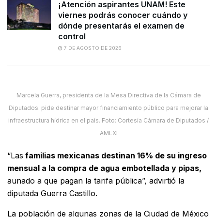
¡Atención aspirantes UNAM! Este
viernes podrás conocer cuándo y
dónde presentarás el examen de
control
7 DE AGOSTO DE 2026
Marcela Guerra, presidenta de la Mesa Directiva de la Cámara de
Diputados. pide destinar mayor financiamiento público para mejorar la
infraestructura hídrica en el país. Foto: Cortesía Cámara de Diputados /
AMEXI
“Las
familias mexicanas destinan 16% de su ingreso
mensual a la compra de agua embotellada y pipas,
aunado a que pagan la tarifa pública”, advirtió la
diputada Guerra Castillo.
La población de algunas zonas de la Ciudad de México