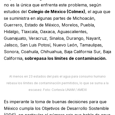
no es la única que enfrenta este problema, según
estudios del
Colegio de México (Colmex)
, el agua que
se suministra en algunas partes de Michoacán,
Guerrero, Estado de México, Morelos, Puebla,
Hidalgo, Tlaxcala, Oaxaca, Aguascalientes,
Guanajuato, Veracruz, Sinaloa, Durango, Nayarit,
Jalisco, San Luis Potosí, Nuevo León, Tamaulipas,
Sonora, Coahuila, Chihuahua, Baja California Sur, Baja
California,
sobrepasa los límites de contaminación.
Al menos en 23 estados del país el agua para consumo humano
rebasa los límites de contaminación permitidos, lo que se suma a la
escasez. Foto: Cortesía UNAM / AMEXI
Es imperante la toma de buenas decisiones para que
México cumpla los Objetivos de Desarrollo Sostenible
(ODS), en particular el número seis que habla de agua